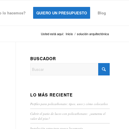
 lo hacemos?
QUIERO UN PRESUPUESTO
Blog
Usted está aquí:
Inicio
/
solución arquitectónica
BUSCADOR
LO MÁS RECIENTE
Perfiles para policarbonato: tipos, usos y cómo colocarlos
Cubrir el patio de luces con policarbonato: ¿aumenta el
valor del piso?
Instalación estructura nueva lucernario