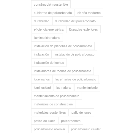
construcción sostenible
cubiertas de policarbonato
diseño moderno
durabilidad
durabilidad del policarbonato
eficiencia energética
Espacios exteriores
iluminación natural
instalacion de planchas de policarbonato
instalación
instalación de policarbonato
instalación de techos
instaladores de techos de policarbonato
lucernarios
lucernarios de policarbonato
luminosidad
luz natural
mantenimiento
mantenimiento de policarbonato
materiales de construcción
materiales sostenibles
patio de luces
patios de luces
policarbonato
policarbonato alveolar
policarbonato celular