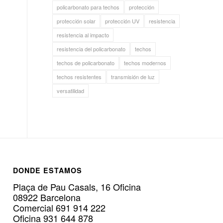
policarbonato para techos
protección
protección solar
protección UV
resistencia
resistencia al impacto
resistencia del policarbonato
techos
techos de policarbonato
techos modernos
techos resistentes
transmisión de luz
versatilidad
DONDE ESTAMOS
Plaça de Pau Casals, 16 Oficina
08922 Barcelona
Comercial 691 914 222
Oficina 931 644 878