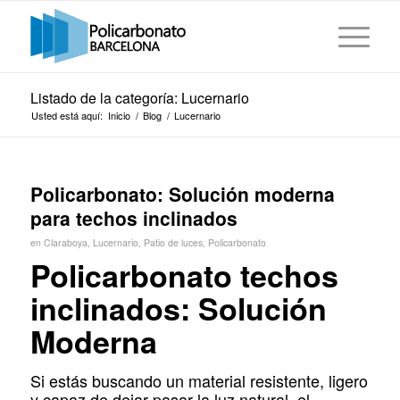
Listado de la categoría: Lucernario
Usted está aquí:
Inicio
/
Blog
/
Lucernario
Policarbonato: Solución moderna
para techos inclinados
en
Claraboya
,
Lucernario
,
Patio de luces
,
Policarbonato
Policarbonato techos
inclinados: Solución
Moderna
Si estás buscando un material resistente, ligero
y capaz de dejar pasar la luz natural, el