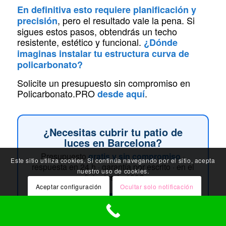
En definitiva esto requiere planificación y
, pero el resultado vale la pena. Si
precisión
sigues estos pasos, obtendrás un techo
resistente, estético y funcional.
¿Dónde
imaginas instalar tu estructura curva de
policarbonato?
Solicite un presupuesto sin compromiso en
Policarbonato.PRO
.
desde aquí
¿Necesitas cubrir tu patio de
luces en Barcelona?
Presupuesto
gratis y sin compromiso
·
Este sitio utiliza cookies. Si continúa navegando por el sitio, acepta
respuesta en 24 h · garantía por escrito · en el
nuestro uso de cookies.
oficio desde 1997.
Aceptar configuración
Ocultar solo notificación
Pedir presupuesto gratis
Configuración general