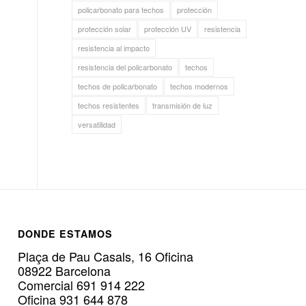
policarbonato para techos
protección
protección solar
protección UV
resistencia
resistencia al impacto
resistencia del policarbonato
techos
techos de policarbonato
techos modernos
techos resistentes
transmisión de luz
versatilidad
DONDE ESTAMOS
Plaça de Pau Casals, 16 Oficina
08922 Barcelona
Comercial 691 914 222
Oficina 931 644 878