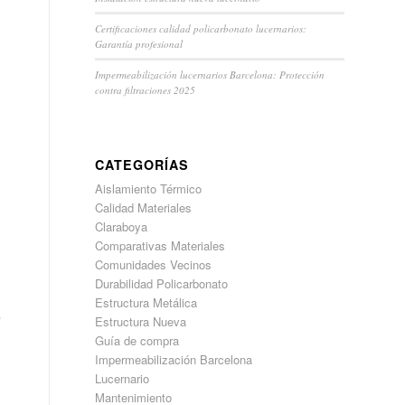
Certificaciones calidad policarbonato lucernarios:
Garantía profesional
Impermeabilización lucernarios Barcelona: Protección
contra filtraciones 2025
CATEGORÍAS
Aislamiento Térmico
Calidad Materiales
Claraboya
Comparativas Materiales
Comunidades Vecinos
Durabilidad Policarbonato
Estructura Metálica
o
Estructura Nueva
Guía de compra
Impermeabilización Barcelona
Lucernario
Mantenimiento