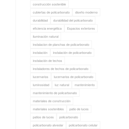
construcción sostenible
cubiertas de policarbonato
diseño moderno
durabilidad
durabilidad del policarbonato
eficiencia energética
Espacios exteriores
iluminación natural
instalacion de planchas de policarbonato
instalación
instalación de policarbonato
instalación de techos
instaladores de techos de policarbonato
lucernarios
lucernarios de policarbonato
luminosidad
luz natural
mantenimiento
mantenimiento de policarbonato
materiales de construcción
materiales sostenibles
patio de luces
patios de luces
policarbonato
policarbonato alveolar
policarbonato celular