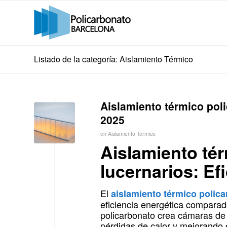
Listado de la categoría: Aislamiento Térmico
Aislamiento térmico poli
2025
en
Aislamiento Térmico
Aislamiento té
lucernarios: Ef
El
aislamiento térmico polica
eficiencia energética comparado
policarbonato crea cámaras de 
pérdidas de calor y mejorando el