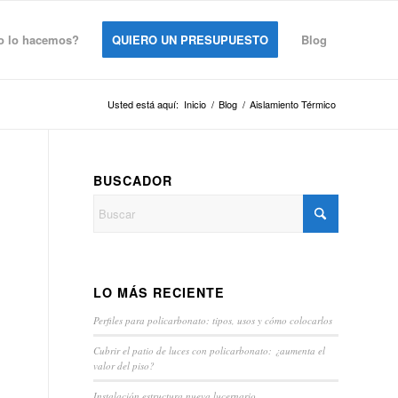
 lo hacemos?
QUIERO UN PRESUPUESTO
Blog
Usted está aquí:
Inicio
/
Blog
/
Aislamiento Térmico
BUSCADOR
LO MÁS RECIENTE
Perfiles para policarbonato: tipos, usos y cómo colocarlos
Cubrir el patio de luces con policarbonato: ¿aumenta el
valor del piso?
Instalación estructura nueva lucernario