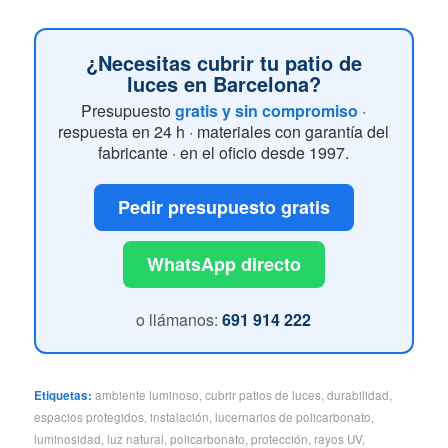
¿Necesitas cubrir tu patio de
luces en Barcelona?
Presupuesto
gratis y sin compromiso
·
respuesta en 24 h · materiales con garantía del
fabricante · en el oficio desde 1997.
Pedir presupuesto gratis
WhatsApp directo
o llámanos:
691 914 222
Etiquetas:
ambiente luminoso
,
cubrir patios de luces
,
durabilidad
,
espacios protegidos
,
instalación
,
lucernarios de policarbonato
,
luminosidad
,
luz natural
,
policarbonato
,
protección
,
rayos UV
,