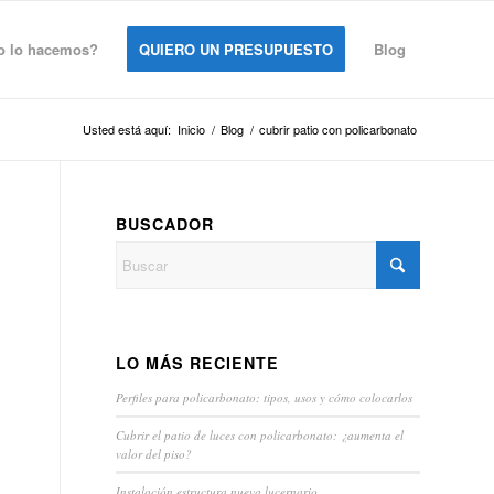
 lo hacemos?
QUIERO UN PRESUPUESTO
Blog
Usted está aquí:
Inicio
/
Blog
/
cubrir patio con policarbonato
BUSCADOR
LO MÁS RECIENTE
Perfiles para policarbonato: tipos, usos y cómo colocarlos
Cubrir el patio de luces con policarbonato: ¿aumenta el
valor del piso?
Instalación estructura nueva lucernario