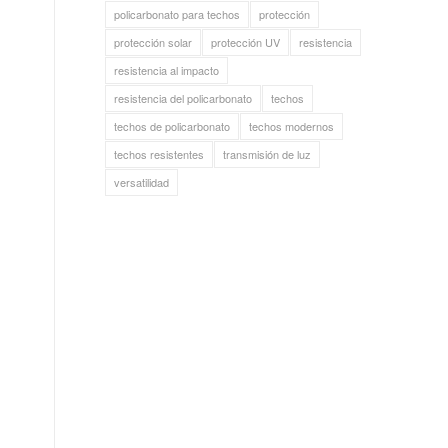
policarbonato para techos
protección
protección solar
protección UV
resistencia
resistencia al impacto
resistencia del policarbonato
techos
techos de policarbonato
techos modernos
techos resistentes
transmisión de luz
versatilidad