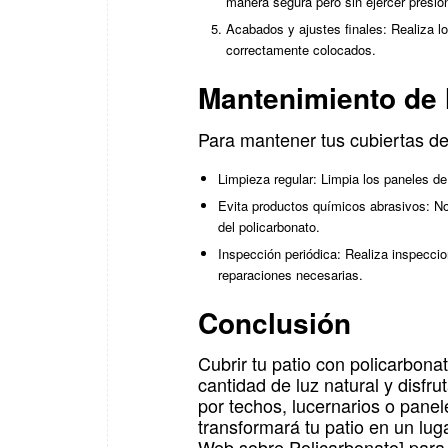
manera segura pero sin ejercer presió
Acabados y ajustes finales: Realiza l
correctamente colocados.
Mantenimiento de 
Para mantener tus cubiertas de
Limpieza regular: Limpia los paneles de
Evita productos químicos abrasivos: No 
del policarbonato.
Inspección periódica: Realiza inspeccio
reparaciones necesarias.
Conclusión
Cubrir tu patio con policarbon
cantidad de luz natural y disfr
por techos, lucernarios o panele
transformará tu patio en un lu
Web sobre Policarbonato] para