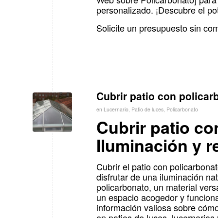
personalizado. ¡Descubre el pot
Solicite un presupuesto sin c
Cubrir patio con policar
en
Lucernario
,
Patio de luces
,
Policarbonato
Cubrir patio co
Iluminación y 
Cubrir el patio con policarbon
disfrutar de una iluminación na
policarbonato, un material vers
un espacio acogedor y funcional
información valiosa sobre cómo
en patios de luces, lucernarios