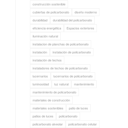
construcción sostenible
cubiertas de policarbonato
diseño moderno
durabilidad
durabilidad del policarbonato
eficiencia energética
Espacios exteriores
iluminación natural
instalacion de planchas de policarbonato
instalación
instalación de policarbonato
instalación de techos
instaladores de techos de policarbonato
lucernarios
lucernarios de policarbonato
luminosidad
luz natural
mantenimiento
mantenimiento de policarbonato
materiales de construcción
materiales sostenibles
patio de luces
patios de luces
policarbonato
policarbonato alveolar
policarbonato celular