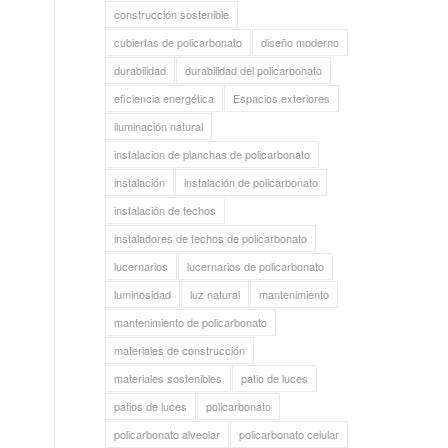
construcción sostenible
cubiertas de policarbonato
diseño moderno
durabilidad
durabilidad del policarbonato
eficiencia energética
Espacios exteriores
iluminación natural
instalacion de planchas de policarbonato
instalación
instalación de policarbonato
instalación de techos
instaladores de techos de policarbonato
lucernarios
lucernarios de policarbonato
luminosidad
luz natural
mantenimiento
mantenimiento de policarbonato
materiales de construcción
materiales sostenibles
patio de luces
patios de luces
policarbonato
policarbonato alveolar
policarbonato celular