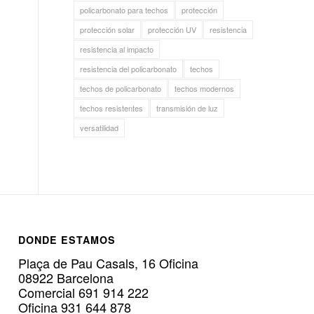
policarbonato para techos
protección
protección solar
protección UV
resistencia
resistencia al impacto
resistencia del policarbonato
techos
techos de policarbonato
techos modernos
techos resistentes
transmisión de luz
versatilidad
DONDE ESTAMOS
Plaça de Pau Casals, 16 Oficina
08922 Barcelona
Comercial 691 914 222
Oficina 931 644 878