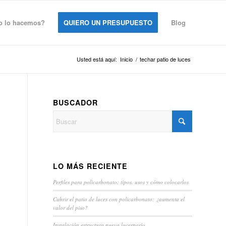
 lo hacemos?
QUIERO UN PRESUPUESTO
Blog
Usted está aquí:
Inicio
/
techar patio de luces
BUSCADOR
LO MÁS RECIENTE
Perfiles para policarbonato: tipos, usos y cómo colocarlos
Cubrir el patio de luces con policarbonato: ¿aumenta el
valor del piso?
Instalación estructura nueva lucernario