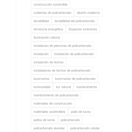
construcción sostenible
cubiertas de policarbonato
diseño moderno
durabilidad
durabilidad del policarbonato
eficiencia energética
Espacios exteriores
iluminación natural
instalacion de planchas de policarbonato
instalación
instalación de policarbonato
instalación de techos
instaladores de techos de policarbonato
lucernarios
lucernarios de policarbonato
luminosidad
luz natural
mantenimiento
mantenimiento de policarbonato
materiales de construcción
materiales sostenibles
patio de luces
patios de luces
policarbonato
policarbonato alveolar
policarbonato celular