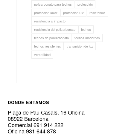
policarbonato para techos
protección
protección solar
protección UV
resistencia
resistencia al impacto
resistencia del policarbonato
techos
techos de policarbonato
techos modernos
techos resistentes
transmisión de luz
versatilidad
DONDE ESTAMOS
Plaça de Pau Casals, 16 Oficina
08922 Barcelona
Comercial 691 914 222
Oficina 931 644 878