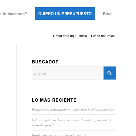
 lo hacemos?
QUIERO UN PRESUPUESTO
Blog
Usted está aquí:
Inicio
/
Luces naturales
BUSCADOR
LO MÁS RECIENTE
Perfiles para policarbonato: tipos, usos y cómo colocarlos
Cubrir el patio de luces con policarbonato: ¿aumenta el
valor del piso?
Instalación estructura nueva lucernario