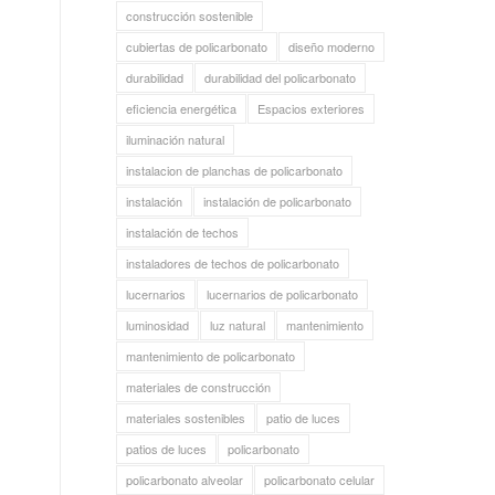
construcción sostenible
cubiertas de policarbonato
diseño moderno
durabilidad
durabilidad del policarbonato
eficiencia energética
Espacios exteriores
iluminación natural
instalacion de planchas de policarbonato
instalación
instalación de policarbonato
instalación de techos
instaladores de techos de policarbonato
lucernarios
lucernarios de policarbonato
luminosidad
luz natural
mantenimiento
mantenimiento de policarbonato
materiales de construcción
materiales sostenibles
patio de luces
patios de luces
policarbonato
policarbonato alveolar
policarbonato celular