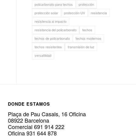
policarbonato para techos
protección
protección solar
protección UV
resistencia
resistencia al impacto
resistencia del policarbonato
techos
techos de policarbonato
techos modernos
techos resistentes
transmisión de luz
versatilidad
DONDE ESTAMOS
Plaça de Pau Casals, 16 Oficina
08922 Barcelona
Comercial 691 914 222
Oficina 931 644 878