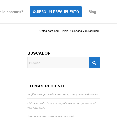
 lo hacemos?
QUIERO UN PRESUPUESTO
Blog
Usted está aquí:
Inicio
/
claridad y durabilidad
BUSCADOR
LO MÁS RECIENTE
Perfiles para policarbonato: tipos, usos y cómo colocarlos
Cubrir el patio de luces con policarbonato: ¿aumenta el
valor del piso?
Instalación estructura nueva lucernario