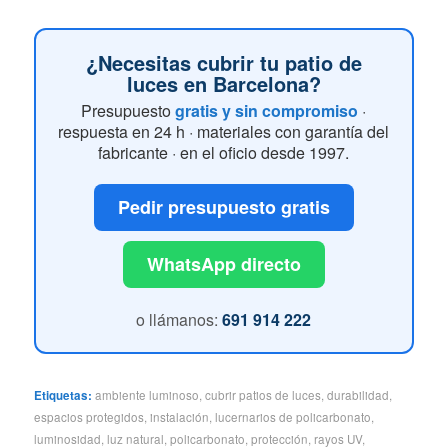
¿Necesitas cubrir tu patio de
luces en Barcelona?
Presupuesto
gratis y sin compromiso
·
respuesta en 24 h · materiales con garantía del
fabricante · en el oficio desde 1997.
Pedir presupuesto gratis
WhatsApp directo
o llámanos:
691 914 222
Etiquetas:
ambiente luminoso
,
cubrir patios de luces
,
durabilidad
,
espacios protegidos
,
instalación
,
lucernarios de policarbonato
,
luminosidad
,
luz natural
,
policarbonato
,
protección
,
rayos UV
,