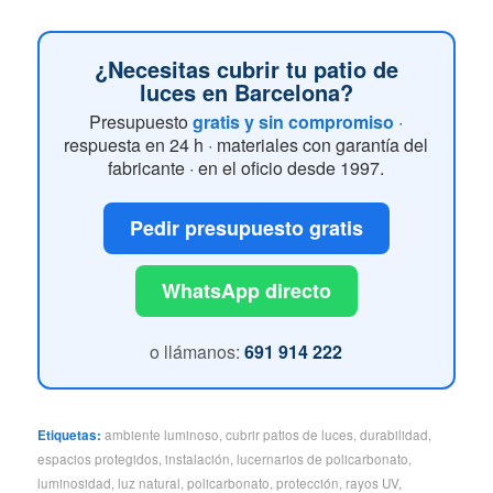
¿Necesitas cubrir tu patio de
luces en Barcelona?
Presupuesto
gratis y sin compromiso
·
respuesta en 24 h · materiales con garantía del
fabricante · en el oficio desde 1997.
Pedir presupuesto gratis
WhatsApp directo
o llámanos:
691 914 222
Etiquetas:
ambiente luminoso
,
cubrir patios de luces
,
durabilidad
,
espacios protegidos
,
instalación
,
lucernarios de policarbonato
,
luminosidad
,
luz natural
,
policarbonato
,
protección
,
rayos UV
,