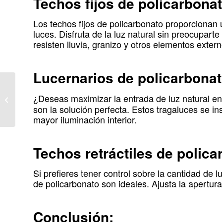
Techos fijos de policarbona
Los techos fijos de policarbonato proporcionan 
luces. Disfruta de la luz natural sin preocupart
resisten lluvia, granizo y otros elementos extern
Lucernarios de policarbona
Cubiertas de
policarbonato: Patio de
¿Deseas maximizar la entrada de luz natural en
luces protegido y
son la solución perfecta. Estos tragaluces se in
luminoso
mayor iluminación interior.
Techos retráctiles de polica
Si prefieres tener control sobre la cantidad de lu
de policarbonato son ideales. Ajusta la apertura
Conclusión: