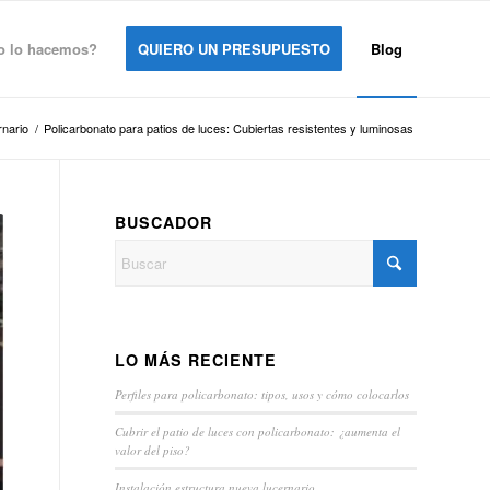
 lo hacemos?
QUIERO UN PRESUPUESTO
Blog
nario
/
Policarbonato para patios de luces: Cubiertas resistentes y luminosas
BUSCADOR
LO MÁS RECIENTE
Perfiles para policarbonato: tipos, usos y cómo colocarlos
Cubrir el patio de luces con policarbonato: ¿aumenta el
valor del piso?
Instalación estructura nueva lucernario