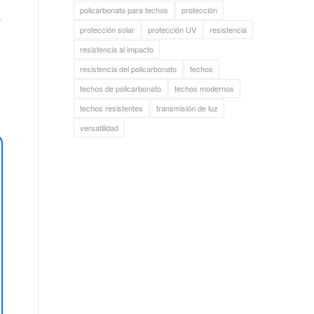
policarbonato para techos
protección
y
protección solar
protección UV
resistencia
resistencia al impacto
resistencia del policarbonato
techos
techos de policarbonato
techos modernos
techos resistentes
transmisión de luz
versatilidad