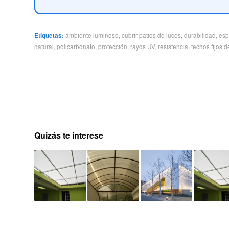
Etiquetas:
ambiente luminoso
,
cubrir patios de luces
,
durabilidad
,
esp
natural
,
policarbonato
,
protección
,
rayos UV
,
resistencia
,
techos fijos 
Quizás te interese