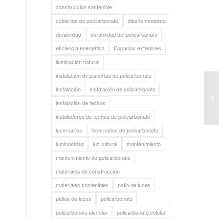
construcción sostenible
cubiertas de policarbonato
diseño moderno
durabilidad
durabilidad del policarbonato
eficiencia energética
Espacios exteriores
iluminación natural
instalacion de planchas de policarbonato
instalación
instalación de policarbonato
instalación de techos
instaladores de techos de policarbonato
lucernarios
lucernarios de policarbonato
luminosidad
luz natural
mantenimiento
mantenimiento de policarbonato
materiales de construcción
materiales sostenibles
patio de luces
patios de luces
policarbonato
policarbonato alveolar
policarbonato celular