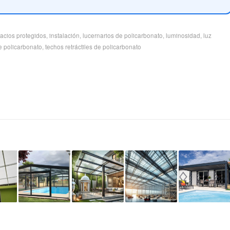
acios protegidos
,
instalación
,
lucernarios de policarbonato
,
luminosidad
,
luz
de policarbonato
,
techos retráctiles de policarbonato