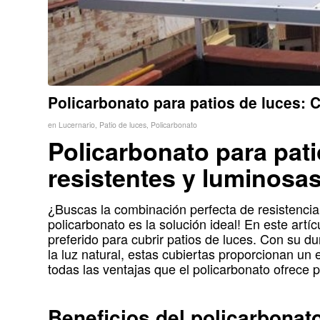
Policarbonato para patios de luces: 
en
Lucernario
,
Patio de luces
,
Policarbonato
Policarbonato para pati
resistentes y luminosa
¿Buscas la combinación perfecta de resistencia 
policarbonato es la solución ideal! En este artíc
preferido para cubrir patios de luces. Con su d
la luz natural, estas cubiertas proporcionan un
todas las ventajas que el policarbonato ofrece p
Beneficios del policarbonato