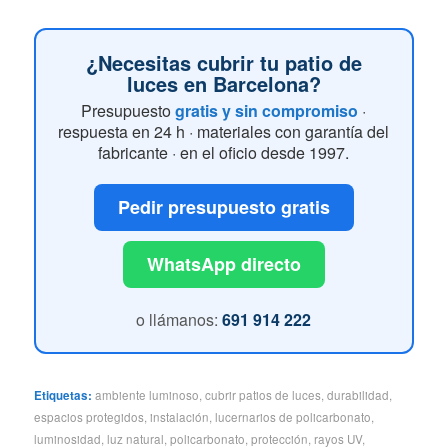
¿Necesitas cubrir tu patio de
luces en Barcelona?
Presupuesto
gratis y sin compromiso
·
respuesta en 24 h · materiales con garantía del
fabricante · en el oficio desde 1997.
Pedir presupuesto gratis
WhatsApp directo
o llámanos:
691 914 222
Etiquetas:
ambiente luminoso
,
cubrir patios de luces
,
durabilidad
,
espacios protegidos
,
instalación
,
lucernarios de policarbonato
,
luminosidad
,
luz natural
,
policarbonato
,
protección
,
rayos UV
,