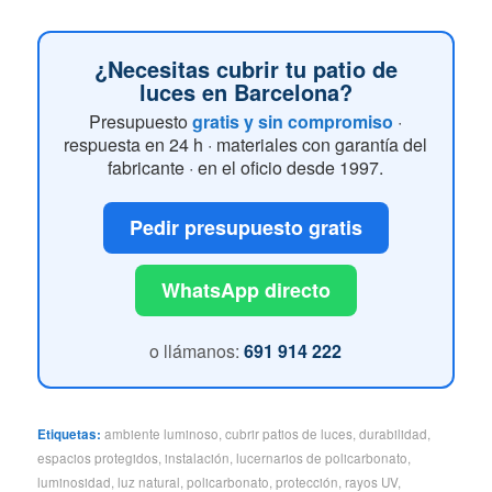
¿Necesitas cubrir tu patio de
luces en Barcelona?
Presupuesto
gratis y sin compromiso
·
respuesta en 24 h · materiales con garantía del
fabricante · en el oficio desde 1997.
Pedir presupuesto gratis
WhatsApp directo
o llámanos:
691 914 222
Etiquetas:
ambiente luminoso
,
cubrir patios de luces
,
durabilidad
,
espacios protegidos
,
instalación
,
lucernarios de policarbonato
,
luminosidad
,
luz natural
,
policarbonato
,
protección
,
rayos UV
,