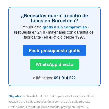
¿Necesitas cubrir tu patio de
luces en Barcelona?
Presupuesto
gratis y sin compromiso
·
respuesta en 24 h · materiales con garantía del
fabricante · en el oficio desde 1997.
Pedir presupuesto gratis
WhatsApp directo
o llámanos:
691 914 222
Etiquetas:
ambiente luminoso
,
cubrir patios de luces
,
durabilidad
,
espacios protegidos
,
instalación
,
lucernarios de policarbonato
,
luminosidad
,
luz natural
,
policarbonato
,
protección
,
rayos UV
,