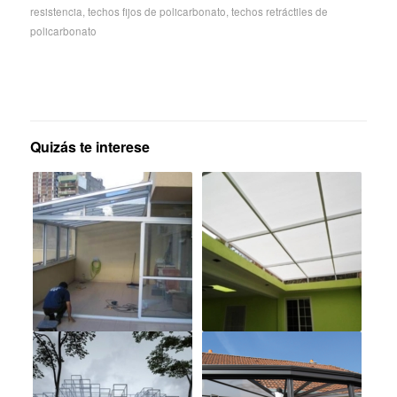
resistencia
,
techos fijos de policarbonato
,
techos retráctiles de
policarbonato
Quizás te interese