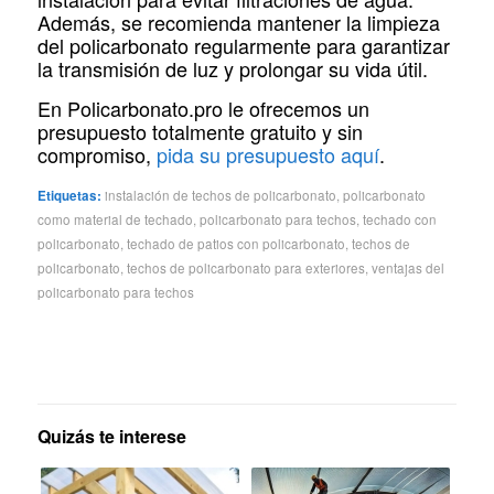
Además, se recomienda mantener la limpieza
del policarbonato regularmente para garantizar
la transmisión de luz y prolongar su vida útil.
En Policarbonato.pro le ofrecemos un
presupuesto totalmente gratuito y sin
compromiso,
pida su presupuesto aquí
.
Etiquetas:
instalación de techos de policarbonato
,
policarbonato
como material de techado
,
policarbonato para techos
,
techado con
policarbonato
,
techado de patios con policarbonato
,
techos de
policarbonato
,
techos de policarbonato para exteriores
,
ventajas del
policarbonato para techos
Quizás te interese