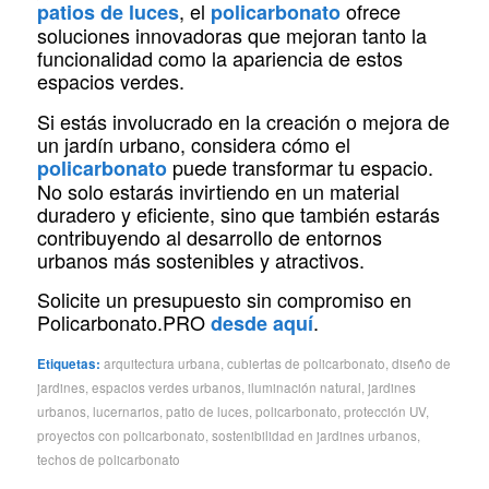
, el
ofrece
patios de luces
policarbonato
soluciones innovadoras que mejoran tanto la
funcionalidad como la apariencia de estos
espacios verdes.
Si estás involucrado en la creación o mejora de
un jardín urbano, considera cómo el
puede transformar tu espacio.
policarbonato
No solo estarás invirtiendo en un material
duradero y eficiente, sino que también estarás
contribuyendo al desarrollo de entornos
urbanos más sostenibles y atractivos.
Solicite un presupuesto sin compromiso en
Policarbonato.PRO
.
desde aquí
Etiquetas:
arquitectura urbana
,
cubiertas de policarbonato
,
diseño de
jardines
,
espacios verdes urbanos
,
iluminación natural
,
jardines
urbanos
,
lucernarios
,
patio de luces
,
policarbonato
,
protección UV
,
proyectos con policarbonato
,
sostenibilidad en jardines urbanos
,
techos de policarbonato