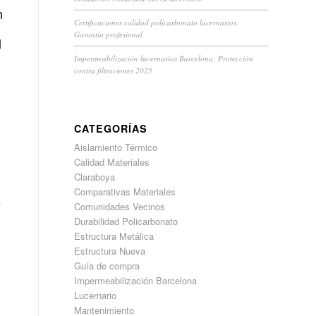
n
Certificaciones calidad policarbonato lucernarios:
Garantía profesional
l
Impermeabilización lucernarios Barcelona: Protección
contra filtraciones 2025
n
CATEGORÍAS
Aislamiento Térmico
Calidad Materiales
Claraboya
Comparativas Materiales
s
Comunidades Vecinos
Durabilidad Policarbonato
Estructura Metálica
Estructura Nueva
Guía de compra
Impermeabilización Barcelona
Lucernario
Mantenimiento