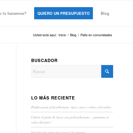
 lo hacemos?
QUIERO UN PRESUPUESTO
Blog
Usted está aquí:
Inicio
/
Blog
/
Patio en comunidades
BUSCADOR
LO MÁS RECIENTE
Perfiles para policarbonato: tipos, usos y cómo colocarlos
Cubrir el patio de luces con policarbonato: ¿aumenta el
valor del piso?
Instalación estructura nueva lucernario