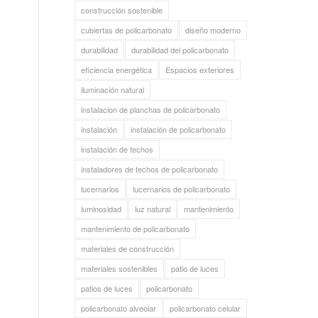
construcción sostenible
cubiertas de policarbonato
diseño moderno
durabilidad
durabilidad del policarbonato
eficiencia energética
Espacios exteriores
iluminación natural
instalacion de planchas de policarbonato
instalación
instalación de policarbonato
instalación de techos
instaladores de techos de policarbonato
lucernarios
lucernarios de policarbonato
luminosidad
luz natural
mantenimiento
mantenimiento de policarbonato
materiales de construcción
materiales sostenibles
patio de luces
patios de luces
policarbonato
policarbonato alveolar
policarbonato celular