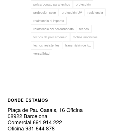
policarbonato para techos
protección
protección solar
protección UV
resistencia
resistencia al impacto
resistencia del policarbonato
techos
techos de policarbonato
techos modernos
techos resistentes
transmisión de luz
versatilidad
DONDE ESTAMOS
Plaça de Pau Casals, 16 Oficina
08922 Barcelona
Comercial 691 914 222
Oficina 931 644 878