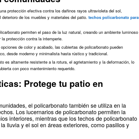
una protección efectiva contra los dañinos rayos ultravioleta del sol,
l deterioro de los muebles y materiales del patio.
techos policarbonato para
olicarbonato permiten el paso de la luz natural, creando un ambiente luminoso
 la protección contra la intemperie.
 opciones de color y acabado, las cubiertas de policarbonato pueden
ico, desde moderno y minimalista hasta rústico y tradicional.
ato es altamente resistente a la rotura, el agrietamiento y la deformación, lo
 cubierta con poco mantenimiento requerido.
icas: Protege tu patio en
unidades, el policarbonato también se utiliza en la
echos. Los lucernarios de policarbonato permiten la
ios interiores, mientras que los techos de policarbonato
a lluvia y el sol en áreas exteriores, como pasillos y