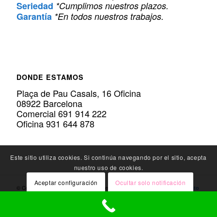
Seriedad
*Cumplimos nuestros plazos.
Garantía
*En todos nuestros trabajos.
DONDE ESTAMOS
Plaça de Pau Casals, 16 Oficina
08922 Barcelona
Comercial 691 914 222
Oficina 931 644 878
Este sitio utiliza cookies. Si continúa navegando por el sitio, acepta
nuestro uso de cookies.
Aceptar configuración
Ocultar solo notificación
© Copyright Policarbonato.PRO - Expertos en
Instalación de Policarbonato
-
Política de privacidad
-
Política de Cookies
- Una
en patios de luces
Configuración general
empresa de
Prosoldream SLU