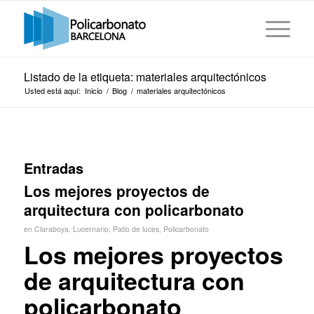
Listado de la etiqueta: materiales arquitectónicos
Usted está aquí:
Inicio
/
Blog
/
materiales arquitectónicos
Entradas
Los mejores proyectos de
arquitectura con policarbonato
en
Claraboya
,
Lucernario
,
Patio de luces
,
Policarbonato
Los mejores proyectos
de arquitectura con
policarbonato