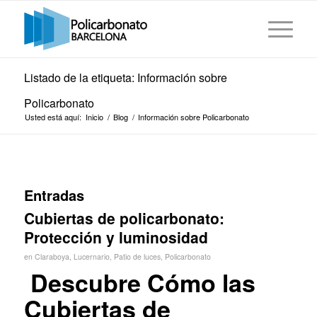
Listado de la etiqueta: Información sobre
Policarbonato
Usted está aquí:
Inicio
/
Blog
/
Información sobre Policarbonato
Entradas
Cubiertas de policarbonato:
Protección y luminosidad
en
Claraboya
,
Lucernario
,
Patio de luces
,
Policarbonato
Descubre Cómo las
Cubiertas de