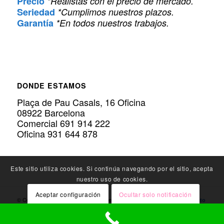
Precio
*Realistas con el precio de mercado.
Seriedad
*Cumplimos nuestros plazos.
Garantía
*En todos nuestros trabajos.
DONDE ESTAMOS
Plaça de Pau Casals, 16 Oficina
08922 Barcelona
Comercial 691 914 222
Oficina 931 644 878
Este sitio utiliza cookies. Si continúa navegando por el sitio, acepta
nuestro uso de cookies.
Aceptar configuración
Ocultar solo notificación
© Copyright Policarbonato.PRO - Expertos en
Instalación de Policarbonato
-
Política de privacidad
-
Política de Cookies
- Una
en patios de luces
Configuración general
empresa de
Prosoldream SLU