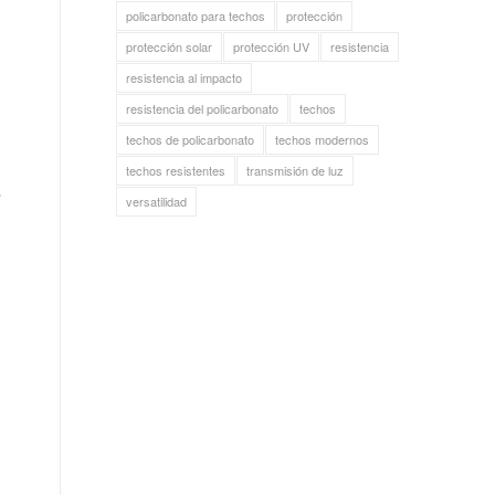
policarbonato para techos
protección
protección solar
protección UV
resistencia
resistencia al impacto
resistencia del policarbonato
techos
techos de policarbonato
techos modernos
techos resistentes
transmisión de luz
s
versatilidad