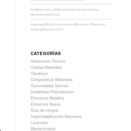
Certificaciones calidad policarbonato lucernarios:
Garantía profesional
Impermeabilización lucernarios Barcelona: Protección
contra filtraciones 2025
CATEGORÍAS
Aislamiento Térmico
Calidad Materiales
Claraboya
Comparativas Materiales
Comunidades Vecinos
Durabilidad Policarbonato
Estructura Metálica
Estructura Nueva
Guía de compra
Impermeabilización Barcelona
Lucernario
Mantenimiento
e