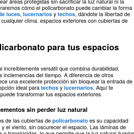
ar áreas protegidas sin sacrificar la luz natural ni la
ploraremos cómo el policarbonato puede cambiar la forma
,
y
, dándote la libertad de
de luces
lucernarios
techos
 cualquier clima. espacios exteriores con cubiertas de
licarbonato para tus espacios
l increíblemente versátil que combina durabilidad,
as inclemencias del tiempo. A diferencia de otros
rece una excelente protección sin bloquear la entrada de
 opción ideal para
y
. Aquí te
techos
lucernarios
puede transformar tus espacios exteriores.
lementos sin perder luz natural
os de las cubiertas de
es su capacidad
policarbonato
ia y el viento, sin oscurecer el espacio. Las láminas de
 o translúcidas, lo que permite que la luz natural ilumin