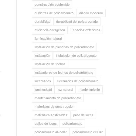
construcción sostenible
cubiertas de policarbonato
diseño moderno
durabilidad
durabilidad del policarbonato
eficiencia energética
Espacios exteriores
iluminación natural
instalacion de planchas de policarbonato
instalación
instalación de policarbonato
instalación de techos
s
instaladores de techos de policarbonato
lucernarios
lucernarios de policarbonato
luminosidad
luz natural
mantenimiento
mantenimiento de policarbonato
materiales de construcción
a
materiales sostenibles
patio de luces
patios de luces
policarbonato
policarbonato alveolar
policarbonato celular