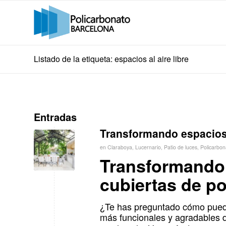
Listado de la etiqueta: espacios al aire libre
Entradas
Transformando espacios 
en
Claraboya
,
Lucernario
,
Patio de luces
,
Policarbon
Transformando 
cubiertas de p
¿Te has preguntado cómo puede
más funcionales y agradables 