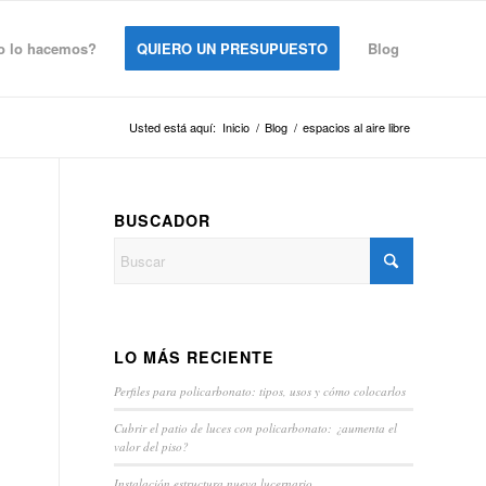
 lo hacemos?
QUIERO UN PRESUPUESTO
Blog
Usted está aquí:
Inicio
/
Blog
/
espacios al aire libre
BUSCADOR
LO MÁS RECIENTE
Perfiles para policarbonato: tipos, usos y cómo colocarlos
Cubrir el patio de luces con policarbonato: ¿aumenta el
valor del piso?
Instalación estructura nueva lucernario