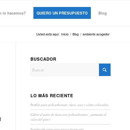
 lo hacemos?
QUIERO UN PRESUPUESTO
Blog
Usted está aquí:
Inicio
/
Blog
/
ambiente acogedor
BUSCADOR
LO MÁS RECIENTE
Perfiles para policarbonato: tipos, usos y cómo colocarlos
Cubrir el patio de luces con policarbonato: ¿aumenta el
l
valor del piso?
Instalación estructura nueva lucernario