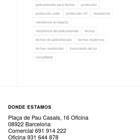
policarbonato para techos
protección
protección solar
protección UV
resistencia
resistencia al impacto
resistencia del policarbonato
techos
techos de policarbonato
techos modernos
techos resistentes
transmisión de luz
versatilidad
DONDE ESTAMOS
Plaça de Pau Casals, 16 Oficina
08922 Barcelona
Comercial 691 914 222
Oficina 931 644 878