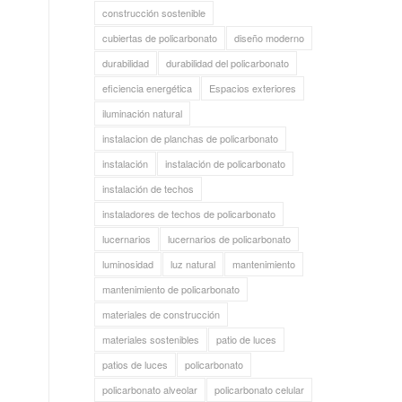
construcción sostenible
cubiertas de policarbonato
diseño moderno
durabilidad
durabilidad del policarbonato
eficiencia energética
Espacios exteriores
iluminación natural
instalacion de planchas de policarbonato
instalación
instalación de policarbonato
instalación de techos
instaladores de techos de policarbonato
lucernarios
lucernarios de policarbonato
luminosidad
luz natural
mantenimiento
mantenimiento de policarbonato
materiales de construcción
materiales sostenibles
patio de luces
patios de luces
policarbonato
policarbonato alveolar
policarbonato celular