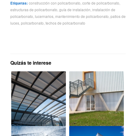
Etiquetas:
construcción con policarbonato
,
corte de policarbonato
,
estructuras de policarbonato
,
guía de instalación
,
instalación de
policarbonato
,
lucernarios
,
mantenimiento de policarbonato
,
patios de
luces
,
policarbonato
,
techos de policarbonato
Quizás te interese