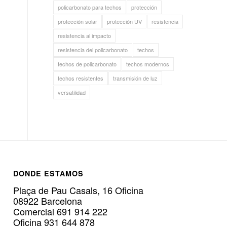
policarbonato para techos
protección
protección solar
protección UV
resistencia
resistencia al impacto
resistencia del policarbonato
techos
techos de policarbonato
techos modernos
techos resistentes
transmisión de luz
versatilidad
DONDE ESTAMOS
Plaça de Pau Casals, 16 Oficina
08922 Barcelona
Comercial 691 914 222
Oficina 931 644 878