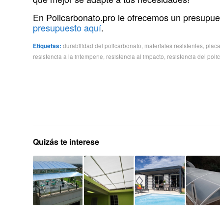
En Policarbonato.pro le ofrecemos un presupue
presupuesto aquí
.
Etiquetas:
durabilidad del policarbonato
,
materiales resistentes
,
placa
resistencia a la intemperie
,
resistencia al impacto
,
resistencia del pol
Quizás te interese