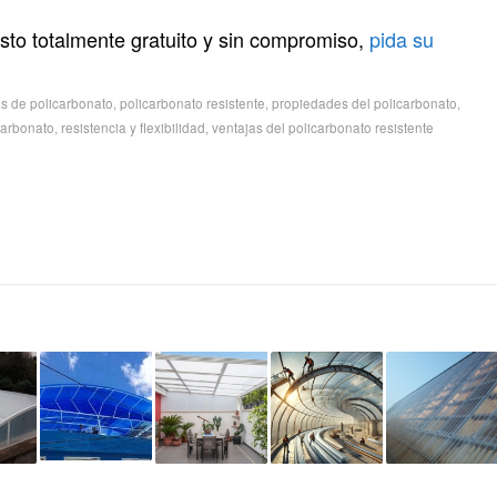
sto totalmente gratuito y sin compromiso,
pida su
s de policarbonato
,
policarbonato resistente
,
propiedades del policarbonato
,
icarbonato
,
resistencia y flexibilidad
,
ventajas del policarbonato resistente