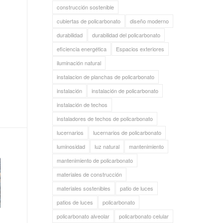
construcción sostenible
cubiertas de policarbonato
diseño moderno
durabilidad
durabilidad del policarbonato
eficiencia energética
Espacios exteriores
iluminación natural
instalacion de planchas de policarbonato
instalación
instalación de policarbonato
instalación de techos
instaladores de techos de policarbonato
lucernarios
lucernarios de policarbonato
luminosidad
luz natural
mantenimiento
mantenimiento de policarbonato
materiales de construcción
materiales sostenibles
patio de luces
patios de luces
policarbonato
policarbonato alveolar
policarbonato celular