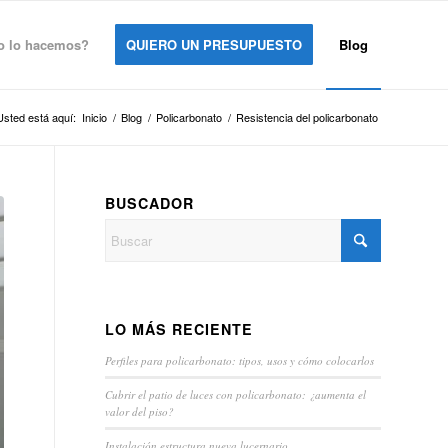
 lo hacemos?
QUIERO UN PRESUPUESTO
Blog
Usted está aquí:
Inicio
/
Blog
/
Policarbonato
/
Resistencia del policarbonato
BUSCADOR
LO MÁS RECIENTE
Perfiles para policarbonato: tipos, usos y cómo colocarlos
Cubrir el patio de luces con policarbonato: ¿aumenta el
valor del piso?
Instalación estructura nueva lucernario