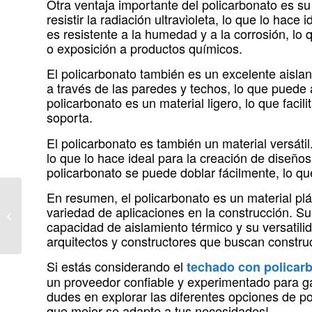
Otra ventaja importante del policarbonato es su 
resistir la radiación ultravioleta, lo que lo hac
es resistente a la humedad y a la corrosión, lo
o exposición a productos químicos.
El policarbonato también es un excelente aislan
a través de las paredes y techos, lo que puede 
policarbonato es un material ligero, lo que facili
soporta.
El policarbonato es también un material versáti
lo que lo hace ideal para la creación de diseño
policarbonato se puede doblar fácilmente, lo que
En resumen, el policarbonato es un material plá
Protección y
variedad de aplicaciones en la construcción. Su r
funcionalidad con
capacidad de aislamiento térmico y su versatili
cubiertas de
arquitectos y constructores que buscan construc
policarbonato
Si estás considerando el
techado con policar
un proveedor confiable y experimentado para gara
dudes en explorar las diferentes opciones de po
que mejor se adapte a tus necesidades!