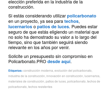
elección preferida en la industria de la
construcción.
Si estás considerando utilizar
policarbonato
en un proyecto, ya sea para
,
techos
o
Puedes estar
lucernarios
patios de luces.
seguro de que estás eligiendo un material que
no solo ha demostrado su valor a lo largo del
tiempo, sino que también seguirá siendo
relevante en los años por venir.
Solicite un presupuesto sin compromiso en
Policarbonato.PRO
.
desde aquí
Etiquetas:
construcción moderna
,
evolución del policarbonato
,
industria de la construcción
,
innovación en construcción
,
lucernarios
,
materiales de construcción
,
patios de luces
,
policarbonato
,
techos de
policarbonato
,
techos resistentes