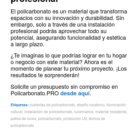
El policarbonato es un material que transforma
espacios con su innovación y durabilidad. Sin
embargo, solo a través de una instalación
profesional podrás aprovechar todo su
potencial, asegurando funcionalidad y estética
a largo plazo.
¿Te imaginas lo que podrías lograr en tu hogar
o negocio con este material? Ahora es el
momento de planear tu próximo proyecto. ¡Los
resultados te sorprenderán!
Solicite un presupuesto sin compromiso en
Policarbonato.PRO
.
desde aquí
Etiquetas:
cubiertas de policarbonato
,
diseño moderno
,
iluminación
natural
,
instalación de policarbonato
,
lucernarios
,
material resistente
,
patios de luces
,
policarbonato
,
protección UV
,
techos de
policarbonato