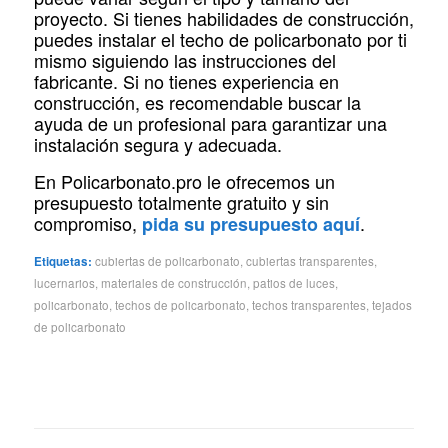
proyecto. Si tienes habilidades de construcción,
puedes instalar el techo de policarbonato por ti
mismo siguiendo las instrucciones del
fabricante. Si no tienes experiencia en
construcción, es recomendable buscar la
ayuda de un profesional para garantizar una
instalación segura y adecuada.
En Policarbonato.pro le ofrecemos un
presupuesto totalmente gratuito y sin
compromiso,
.
pida su presupuesto aquí
Etiquetas:
cubiertas de policarbonato
,
cubiertas transparentes
,
lucernarios
,
materiales de construcción
,
patios de luces
,
policarbonato
,
techos de policarbonato
,
techos transparentes
,
tejados
de policarbonato